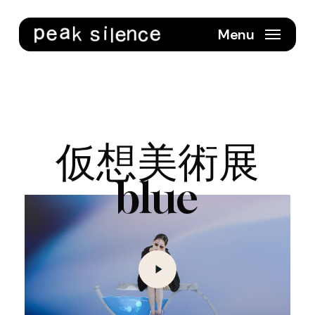
Skip
to
Menu
main
content
仮想美術展
blue
Play
Video