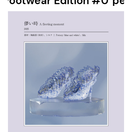
Edition #0
peak silence p