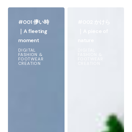
#001
#002
儚
か
#001 儚い時
#002 かけら
い
け
｜A fleeting
｜A piece of
時
ら
moment
nature
｜
｜
DIGITAL
DIGITAL
FASHION &
FASHION &
A
A
FOOTWEAR
FOOTWEAR
CREATION
CREATION
fleeting
piece
moment
of
nature