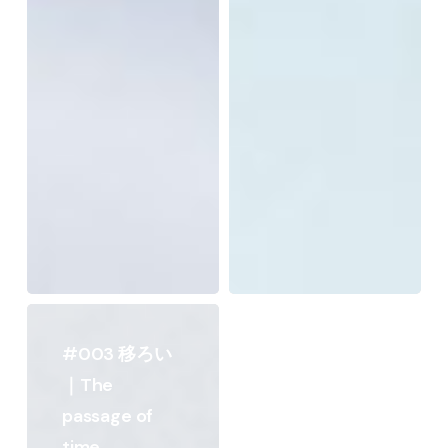
#003
移
#003 移ろい
ろ
｜The
い
passage of
｜
time