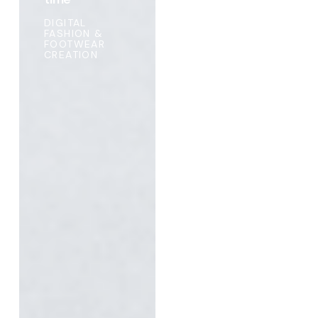
The
DIGITAL
FASHION &
passage
FOOTWEAR
CREATION
of
time