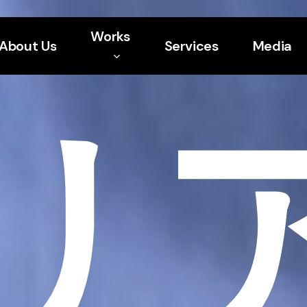
Works
About Us
Services
Media
リ